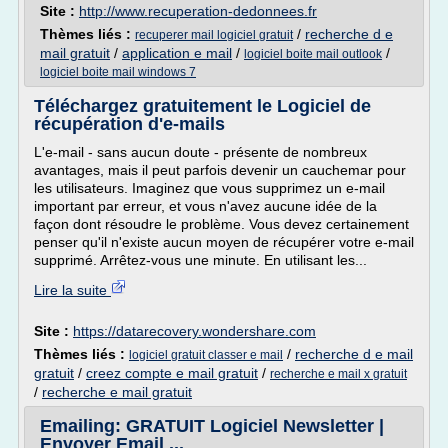
Site :
http://www.recuperation-dedonnees.fr
Thèmes liés :
/
recherche d e
recuperer mail logiciel gratuit
mail gratuit
/
application e mail
/
/
logiciel boite mail outlook
logiciel boite mail windows 7
Téléchargez gratuitement le Logiciel de
récupération d'e-mails
L'e-mail - sans aucun doute - présente de nombreux
avantages, mais il peut parfois devenir un cauchemar pour
les utilisateurs. Imaginez que vous supprimez un e-mail
important par erreur, et vous n'avez aucune idée de la
façon dont résoudre le problème. Vous devez certainement
penser qu'il n'existe aucun moyen de récupérer votre e-mail
supprimé. Arrêtez-vous une minute. En utilisant les...
Lire la suite
Site :
https://datarecovery.wondershare.com
Thèmes liés :
/
recherche d e mail
logiciel gratuit classer e mail
gratuit
/
creez compte e mail gratuit
/
recherche e mail x gratuit
/
recherche e mail gratuit
Emailing: GRATUIT Logiciel Newsletter |
Envoyer Email ...