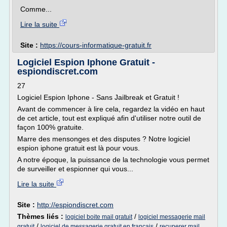
Comme...
Lire la suite
Site :
https://cours-informatique-gratuit.fr
Logiciel Espion Iphone Gratuit -
espiondiscret.com
27
Logiciel Espion Iphone - Sans Jailbreak et Gratuit !
Avant de commencer à lire cela, regardez la vidéo en haut
de cet article, tout est expliqué afin d'utiliser notre outil de
façon 100% gratuite.
Marre des mensonges et des disputes ? Notre logiciel
espion iphone gratuit est là pour vous.
A notre époque, la puissance de la technologie vous permet
de surveiller et espionner qui vous...
Lire la suite
Site :
http://espiondiscret.com
Thèmes liés :
/
logiciel boite mail gratuit
logiciel messagerie mail
/
/
gratuit
logiciel de messagerie gratuit en francais
recuperer mail