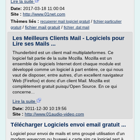
Lire la suite
Date:
2017-03-18 11:00:04
Site :
http://www.01net.com
Thèmes liés :
/
recuperer mail logiciel gratuit
fichier particulier
/
fichier mail gratuit
/
gratuit
fichier .dat mail
Les Meilleurs Clients Mail - Logiciels pour
Lire ses Mails ...
Thunderbird est un client mail multiplateformes. Ce
logiciel fait partie de la suite Mozilla. Mozilla est un
ensemble de logiciels Internet dont chaque module est
développé comme un logiciel à part entière, ce qui nous
vaut de disposer, entre autres, d'un excellent navigateur
Web (Firefox) et donc d'un client Mail. Mozilla est
complètement gratuit puisqu'Open Source. En ce qui
concerne...
Lire la suite
Date:
2011-12-30 10:19:56
Site :
http://www.01audio-video.com
Télécharger Logiciels envoi email gratuit ...
Logiciel pour envoi de mails et sms groupé utilisation d'un
modem wavecom ou huawei + carte sim ce logiciel sert à