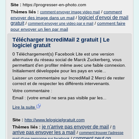
Site :
https://progresser-en-photo.com
Thèmes liés :
/
comment
comment envoyer image video mail
logiciel d'envoi de mail
envoyer des image dans un mail
/
gratuit
/
/
comment faire
comment envoyer une video par e mail
pour envoyer un lien par mail
Télécharger IncrediMail 2 gratuit | Le
logiciel gratuit
0 Téléchargement(s) Facebook Lite est une version
alternative du réseau social de Marck Zuckerberg, vous
permettant d'en profiter même avec une faible connexion.
Initialement développée pour les pays en voie...
Laisser un commentaire sur IncrediMail 2 Merci de rester
correct et de respecter les différents intervenants.
Votre commentaire :
Email : (votre email ne sera pas visible par les...
Lire la suite
Site :
http://www.lelogicielgratuit.com
je n'arrive pas envoyer de mail
n
Thèmes liés :
/
arrive pas envoyer les a mail
/
comment trouver l'adresse
comment peut on
/
mail d'une personne sur facebook