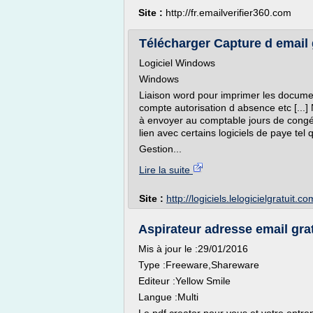
Site :
http://fr.emailverifier360.com
Télécharger Capture d email g
Logiciel Windows
Windows
Liaison word pour imprimer les documents
compte autorisation d absence etc [...]
à envoyer au comptable jours de congé
lien avec certains logiciels de paye tel q
Gestion...
Lire la suite
Site :
http://logiciels.lelogicielgratuit.co
Aspirateur adresse email gra
Mis à jour le :29/01/2016
Type :Freeware,Shareware
Editeur :Yellow Smile
Langue :Multi