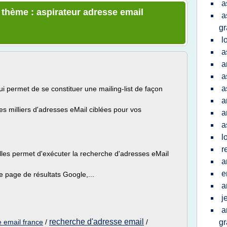
a
e thème : aspirateur adresse email
a
gr
l
a
a
a
a
ui permet de se constituer une mailing-list de façon
a
 milliers d'adresses eMail ciblées pour vos
a
a
l
r
lles permet d'exécuter la recherche d'adresses eMail
a
e
ne page de résultats Google,...
a
j
a
recherche d'adresse email
 email france
/
/
gr