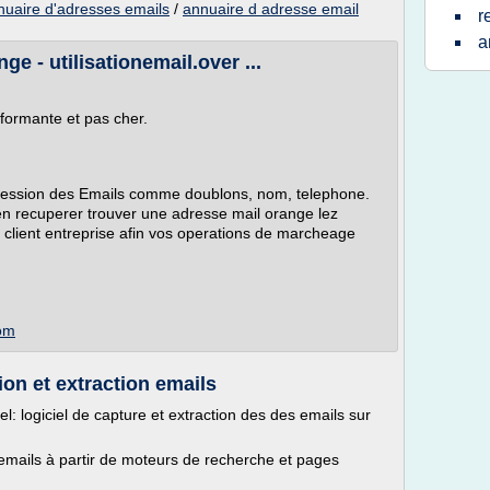
nuaire d'adresses emails
/
annuaire d adresse email
r
a
e - utilisationemail.over ...
formante et pas cher.
ression des Emails comme doublons, nom, telephone.
'en recuperer trouver une adresse mail orange lez
r client entreprise afin vos operations de marcheage
com
ion et extraction emails
el: logiciel de capture et extraction des des emails sur
emails à partir de moteurs de recherche et pages