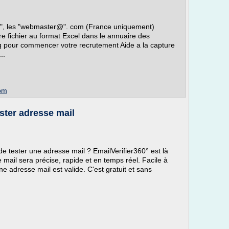
g", les "webmaster@". com (France uniquement)
re fichier au format Excel dans le annuaire des
ng pour commencer votre recrutement Aide a la capture
..
com
ester adresse mail
de tester une adresse mail ? EmailVerifier360° est là
 mail sera précise, rapide et en temps réel. Facile à
ne adresse mail est valide. C'est gratuit et sans