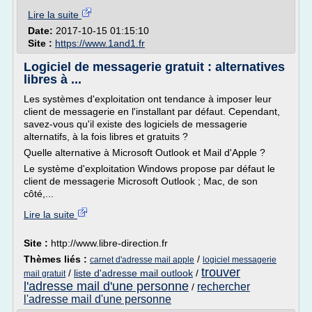
Lire la suite
Date:
2017-10-15 01:15:10
Site :
https://www.1and1.fr
Logiciel de messagerie gratuit : alternatives
libres à ...
Les systèmes d'exploitation ont tendance à imposer leur
client de messagerie en l'installant par défaut. Cependant,
savez-vous qu'il existe des logiciels de messagerie
alternatifs, à la fois libres et gratuits ?
Quelle alternative à Microsoft Outlook et Mail d'Apple ?
Le système d'exploitation Windows propose par défaut le
client de messagerie Microsoft Outlook ; Mac, de son
côté,...
Lire la suite
Site :
http://www.libre-direction.fr
Thèmes liés :
/
carnet d'adresse mail apple
logiciel messagerie
trouver
/
liste d'adresse mail outlook
/
mail gratuit
l'adresse mail d'une personne
rechercher
/
l'adresse mail d'une personne