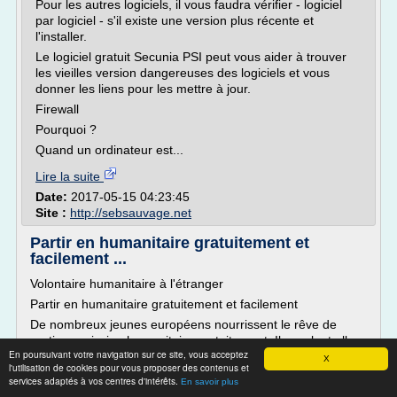
Pour les autres logiciels, il vous faudra vérifier - logiciel
par logiciel - s'il existe une version plus récente et
l'installer.
Le logiciel gratuit Secunia PSI peut vous aider à trouver
les vieilles version dangereuses des logiciels et vous
donner les liens pour les mettre à jour.
Firewall
Pourquoi ?
Quand un ordinateur est...
Lire la suite
Date:
2017-05-15 04:23:45
Site :
http://sebsauvage.net
Partir en humanitaire gratuitement et
facilement ...
Volontaire humanitaire à l'étranger
Partir en humanitaire gratuitement et facilement
De nombreux jeunes européens nourrissent le rêve de
partir en mission humanitaire gratuitement. Ils veulent aller
En poursuivant votre navigation sur ce site, vous acceptez
tenter l'aventure humanitaire bénévolement sans payer
X
l'utilisation de cookies pour vous proposer des contenus et
dans le cadre d'un programme gratuit.
services adaptés à vos centres d'intérêts.
En savoir plus
Les dons du centre de crise - Creative Commons