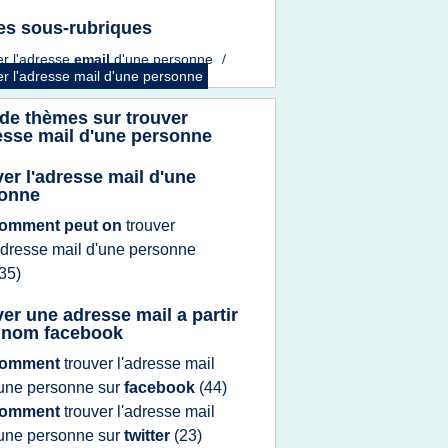
es sous-rubriques
er l'adresse
email
d'une personne
/
er l'adresse mail d'une personne
 de thèmes sur
trouver
resse mail d'une personne
ver l'adresse mail d'une
onne
omment peut on
trouver
adresse mail d'une personne
35)
ver une adresse mail a partir
 nom facebook
omment
trouver l'adresse mail
'une personne
sur
facebook
(44)
omment
trouver l'adresse mail
'une personne
sur
twitter
(23)