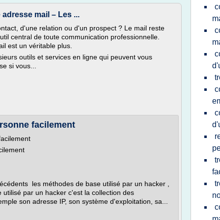
c
 adresse mail – Les ...
ma
tact, d'une relation ou d'un prospect ? Le mail reste
c
til central de toute communication professionnelle.
ma
l est un véritable plus.
c
sieurs outils et services en ligne qui peuvent vous
d'
se si vous...
t
c
em
c
ersonne facilement
d'
r
facilement
p
cilement
t
f
t
récédents les méthodes de base utilisé par un hacker ,
tilisé par un hacker c'est la collection des
n
mple son adresse IP, son système d'exploitation, sa...
c
ma