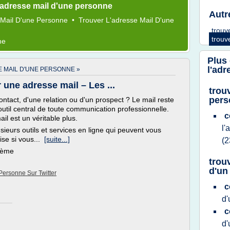
'adresse mail d'une personne
Autr
 Mail D'une Personne
•
Trouver L'adresse Mail D'une
trouv
trouv
me
Plus
l'ad
 MAIL D'UNE PERSONNE »
r une adresse mail – Les ...
trou
pers
ntact, d'une relation ou d'un prospect ? Le mail reste
til central de toute communication professionnelle.
c
l est un véritable plus.
l'
usieurs outils et services en ligne qui peuvent vous
mise si vous...
[suite...]
(2
thème
trou
d'un
ersonne Sur Twitter
c
d
c
d