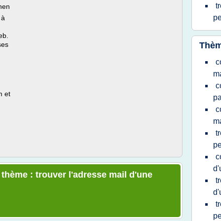
t
hen
p
 à
eb.
ses
Thèm
c
ma
c
m et
pa
c
ma
t
p
c
d'
 thème : trouver l'adresse mail d'une
t
d'
t
pe