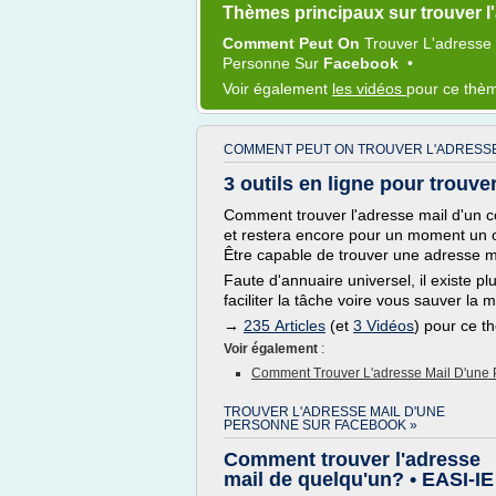
Thèmes principaux sur trouver l
Comment Peut On
Trouver L'adresse
Personne
Sur
Facebook
•
Voir également
les vidéos
pour ce thè
COMMENT PEUT ON TROUVER L'ADRESSE
3 outils en ligne pour trouve
Comment trouver l'adresse mail d'un co
et restera encore pour un moment un ou
Être capable de trouver une adresse mai
Faute d'annuaire universel, il existe pl
faciliter la tâche voire vous sauver la 
→
235 Articles
(et
3 Vidéos
) pour ce 
Voir également
:
Comment Trouver L'adresse Mail D'une P
TROUVER L'ADRESSE MAIL D'UNE
PERSONNE SUR FACEBOOK »
Comment trouver l'adresse
mail de quelqu'un? • EASI-IE